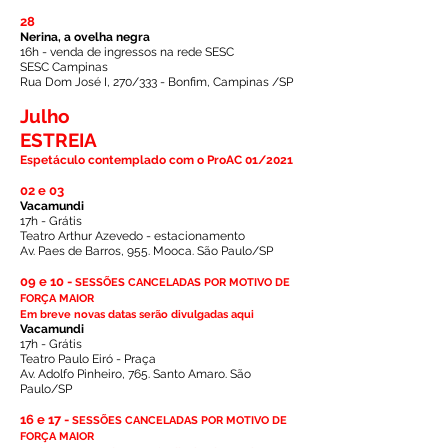
28
Nerina, a ovelha negra
16h - venda de ingressos na rede SESC
SESC Campinas
Rua Dom José I, 270/333 - Bonfim, Campinas /SP
Julho
ESTREIA
Espetáculo contemplado com o ProAC 01/2021
02 e 03
Vacamundi
17h - Grátis
Teatro Arthur Azevedo - estacionamento
Av. Paes de Barros, 955. Mooca. São Paulo/SP
09 e 10 -
SESSÕES CANCELADAS POR MOTIVO DE
FORÇA MAIOR
Em breve novas datas serão divulgadas aqui
Vacamundi
17h - Grátis
Teatro Paulo Eiró - Praça
Av. Adolfo Pinheiro, 765. Santo Amaro. São
Paulo/SP
16 e 17
-
SESSÕES CANCELADAS POR MOTIVO DE
FORÇA MAIOR