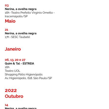
03
Nerina, a ovelha negra
16h -Teatro Prefeito Virgínio Ometto -
Iracemápolis/SP
Maio
21
Nerina, a ovelha negra
17h -SESC Taubaté
Janeiro
06, 13, 20 e 27
Quim & Tal -
ESTREIA
16h
Teatro UOL
Shopping Pátio Higienópolis
Av. Higienópolis, 618. São Paulo/SP
2022
Outubro
14
Nerina, a ovelha negra